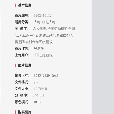
基本信息
图片编号：
9202410112
所属分类：
人物
-
画报人物
关 键 字：
人大代表, 全国劳动模范,全国
“三八红旗手”,姜健,建言献策,乡镇医护人
员,新型农村合作医疗,建议
图片作者：
吴增祥
上传用户：
山东画报
图片信息
像素尺寸：
3545*2329（px）
文件格式：
jpg
文件大小：
10.76MB
分 辩 率：
240 dpi
颜色模式：
RGB
购买图片