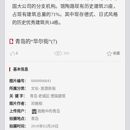
国大公司的分支机构。馆陶路现有历史建筑25座，
占现有建筑总量的71%。其中现存德式、日式风格
的历史优秀建筑共14栋。
青岛的“华尔街”(7)
0
899
收藏
基本信息
图片编号：
0000006841
所属分类：
文化
-
旅游民俗
关 键 字：
青岛 老城区 德国建筑
图片作者：
邓振桓
上传用户：
我眼中的青岛
拍摄地点：
青岛
拍摄时间：
2018年02月28日