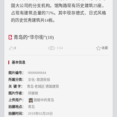
国大公司的分支机构。馆陶路现有历史建筑25座，
占现有建筑总量的71%。其中现存德式、日式风格
的历史优秀建筑共14栋。
青岛的“华尔街”(10)
0
1164
收藏
基本信息
图片编号：
0000006844
所属分类：
文化
-
旅游民俗
关 键 字：
青岛 老城区 德国建筑
图片作者：
邓振桓
上传用户：
我眼中的青岛
拍摄地点：
青岛
拍摄时间：
2018年02月28日