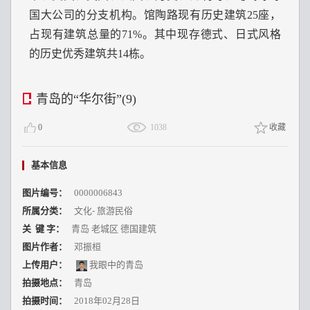
国大公司的分支机构。馆陶路现有历史建筑25座，
占现有建筑总量的71%。其中现存德式、日式风格
的历史优秀建筑共14栋。
青岛的“华尔街”(9)
0
1038
收藏
基本信息
图片编号：
0000006843
所属分类：
文化
-
旅游民俗
关 键 字：
青岛 老城区 德国建筑
图片作者：
邓振桓
上传用户：
我眼中的青岛
拍摄地点：
青岛
拍摄时间：
2018年02月28日